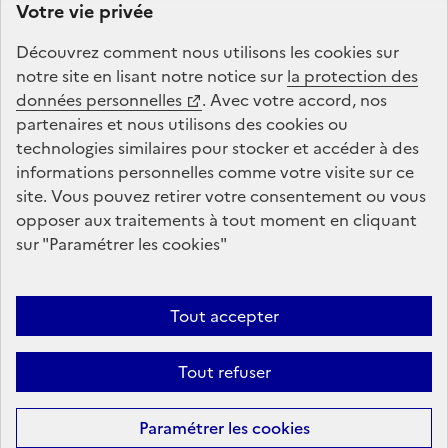
Votre vie privée
l’éducation et de l’enseignement supérieur. La Caisse
des Dépôts gère la plateforme de répartition du solde
Découvrez comment nous utilisons les
cookies
sur
de la taxe d’apprentissage : conception, animation,
notre site en lisant notre notice sur
la protection des
maintenance, traitements informatiques et assistance
données personnelles
. Avec votre accord, nos
technique.
partenaires et nous utilisons des
cookies
ou
technologies similaires pour stocker et accéder à des
informations personnelles comme votre visite sur ce
legifrance.gouv.fr
gouvernement.fr
site. Vous pouvez retirer votre consentement ou vous
opposer aux traitements à tout moment en cliquant
service-public.fr
data.gouv.fr
sur "Paramétrer les
cookies
"
Tout accepter
Plan du site
Conditions Générales d’Utilisation
Mentions légales
Données personnelles et cookies
Accessibilité : non conforme
Tout refuser
Gestion des cookies
Sauf mention contraire, tous les contenus de ce site sont sous
licence
Paramétrer les
cookies
etalab-2.0