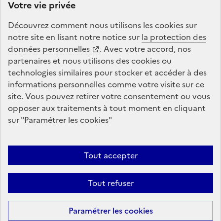
Votre vie privée
l’éducation et de l’enseignement supérieur. La Caisse
des Dépôts gère la plateforme de répartition du solde
Découvrez comment nous utilisons les
cookies
sur
de la taxe d’apprentissage : conception, animation,
notre site en lisant notre notice sur
la protection des
maintenance, traitements informatiques et assistance
données personnelles
. Avec votre accord, nos
technique.
partenaires et nous utilisons des
cookies
ou
technologies similaires pour stocker et accéder à des
informations personnelles comme votre visite sur ce
legifrance.gouv.fr
gouvernement.fr
site. Vous pouvez retirer votre consentement ou vous
opposer aux traitements à tout moment en cliquant
service-public.fr
data.gouv.fr
sur "Paramétrer les
cookies
"
Plan du site
Conditions Générales d’Utilisation
Tout accepter
Mentions légales
Données personnelles et cookies
Accessibilité : non conforme
Tout refuser
Gestion des cookies
Sauf mention contraire, tous les contenus de ce site sont sous
licence
Paramétrer les
cookies
etalab-2.0