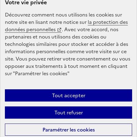
Votre vie privée
l’éducation et de l’enseignement supérieur. La Caisse
des Dépôts gère la plateforme de répartition du solde
Découvrez comment nous utilisons les
cookies
sur
de la taxe d’apprentissage : conception, animation,
notre site en lisant notre notice sur
la protection des
maintenance, traitements informatiques et assistance
données personnelles
. Avec votre accord, nos
technique.
partenaires et nous utilisons des
cookies
ou
technologies similaires pour stocker et accéder à des
informations personnelles comme votre visite sur ce
legifrance.gouv.fr
gouvernement.fr
site. Vous pouvez retirer votre consentement ou vous
opposer aux traitements à tout moment en cliquant
service-public.fr
data.gouv.fr
sur "Paramétrer les
cookies
"
Plan du site
Conditions Générales d’Utilisation
Mentions légales
Tout accepter
Données personnelles et cookies
Accessibilité : non conforme
Tout refuser
Gestion des cookies
Sauf mention contraire, tous les contenus de ce site sont sous
licence
Paramétrer les
cookies
etalab-2.0