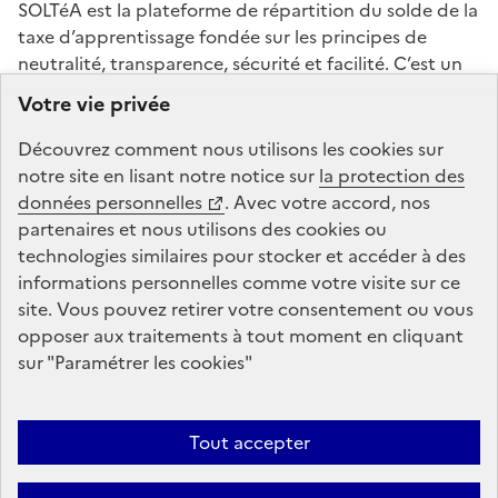
SOLTéA est la plateforme de répartition du solde de la
taxe d’apprentissage fondée sur les principes de
neutralité, transparence, sécurité et facilité. C’est un
service mandaté par les ministères chargés de
Votre vie privée
l’éducation et de l’enseignement supérieur. La Caisse
des Dépôts gère la plateforme de répartition du solde
Découvrez comment nous utilisons les
cookies
sur
de la taxe d’apprentissage : conception, animation,
notre site en lisant notre notice sur
la protection des
maintenance, traitements informatiques et assistance
données personnelles
. Avec votre accord, nos
technique.
partenaires et nous utilisons des
cookies
ou
technologies similaires pour stocker et accéder à des
informations personnelles comme votre visite sur ce
legifrance.gouv.fr
gouvernement.fr
site. Vous pouvez retirer votre consentement ou vous
opposer aux traitements à tout moment en cliquant
service-public.fr
data.gouv.fr
sur "Paramétrer les
cookies
"
Tout accepter
Plan du site
Conditions Générales d’Utilisation
Mentions légales
Données personnelles et cookies
Accessibilité : non conforme