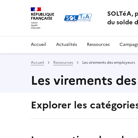
SOLTéA, p
RÉPUBLIQUE
FRANÇAISE
du solde d
Accueil
Actualités
Ressources
Campagn
Accueil
Ressources
Les virements des employeurs
Les virements de
Explorer les catégories
Sélectionner une des thématiques suivantes e