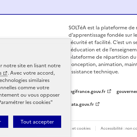
SOLTéA est la plateforme de r
d’apprentissage fondée sur le
sécurité et facilité. C’est un
l’éducation et de l’enseignem
plateforme de répartition du 
conception, animation, main
r notre site en lisant notre
assistance technique.
s
. Avec votre accord,
echnologies similaires
sonnelles comme votre
legifrance.gouv.fr
gouverne
nsentement ou vous opposer
Paramétrer les
cookies
"
data.gouv.fr
r
Tout accepter
tions légales
Données personnelles et cookies
Accessibilité : non 