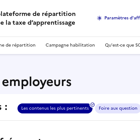
lateforme de répartition
Paramètres d'af
e la taxe d’apprentissage
e de répartition
Campagne habilitation
Qu'est-ce que S
s employeurs
 :
t consulter les contenus associés
Les contenus les plus pertinents
Foire aux question