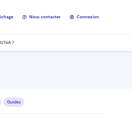
fichage
Nous contacter
Connexion
OLTéA ?
Guides