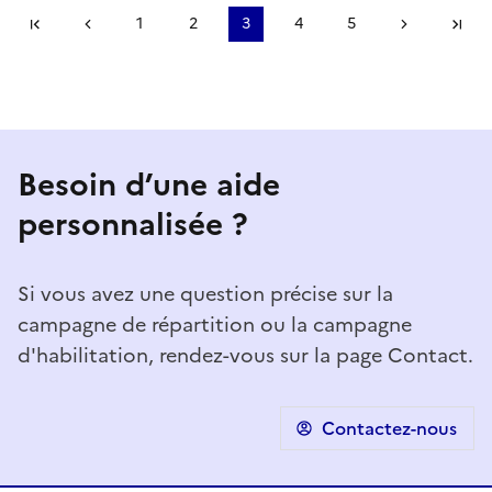
Première page
Page précédente
1
2
3
4
5
Page suiv
De
Besoin d’une aide
personnalisée ?
Si vous avez une question précise sur la
campagne de répartition ou la campagne
d'habilitation, rendez-vous sur la page Contact.
Contactez-nous