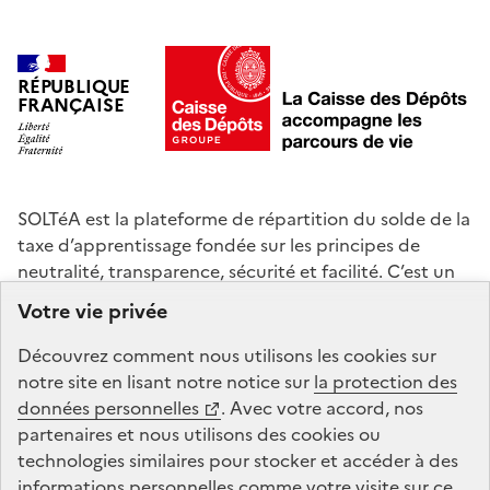
RÉPUBLIQUE
FRANÇAISE
SOLTéA est la plateforme de répartition du solde de la
taxe d’apprentissage fondée sur les principes de
neutralité, transparence, sécurité et facilité. C’est un
service mandaté par les ministères chargés de
Votre vie privée
l’éducation et de l’enseignement supérieur. La Caisse
des Dépôts gère la plateforme de répartition du solde
Découvrez comment nous utilisons les
cookies
sur
de la taxe d’apprentissage : conception, animation,
notre site en lisant notre notice sur
la protection des
maintenance, traitements informatiques et assistance
données personnelles
. Avec votre accord, nos
technique.
partenaires et nous utilisons des
cookies
ou
technologies similaires pour stocker et accéder à des
informations personnelles comme votre visite sur ce