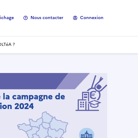
fichage
Nous contacter
Connexion
OLTéA ?