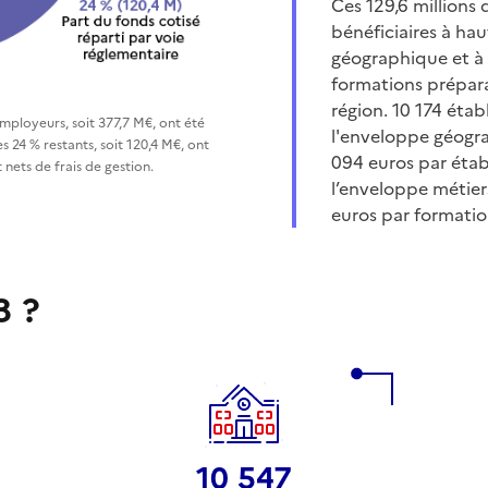
Ces 129,6 millions 
bénéficiaires à ha
géographique et à 
formations prépara
région. 10 174 étab
employeurs, soit 377,7 M€, ont été
l'enveloppe géogr
s 24 % restants, soit 120,4 M€, ont
094 euros par étab
 nets de frais de gestion.
l’enveloppe métie
euros par formatio
3 ?
10 547