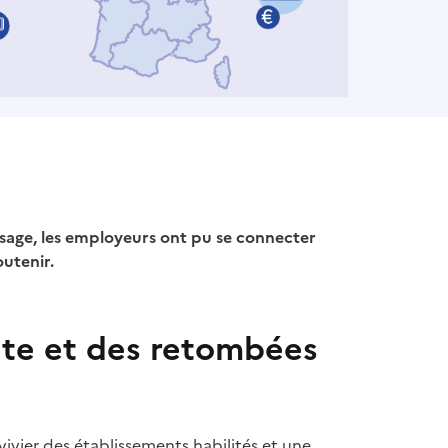
ssage, les employeurs ont pu se connecter
outenir.
ante et des retombées
vier des établissements habilités et une