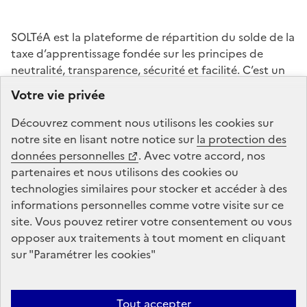
SOLTéA est la plateforme de répartition du solde de la
taxe d’apprentissage fondée sur les principes de
neutralité, transparence, sécurité et facilité. C’est un
service mandaté par les ministères chargés de
Votre vie privée
l’éducation et de l’enseignement supérieur. La Caisse
des Dépôts gère la plateforme de répartition du solde
Découvrez comment nous utilisons les
cookies
sur
de la taxe d’apprentissage : conception, animation,
notre site en lisant notre notice sur
la protection des
maintenance, traitements informatiques et assistance
données personnelles
. Avec votre accord, nos
technique.
partenaires et nous utilisons des
cookies
ou
technologies similaires pour stocker et accéder à des
informations personnelles comme votre visite sur ce
legifrance.gouv.fr
gouvernement.fr
site. Vous pouvez retirer votre consentement ou vous
opposer aux traitements à tout moment en cliquant
service-public.fr
data.gouv.fr
sur "Paramétrer les
cookies
"
Plan du site
Conditions Générales d’Utilisation
Mentions légales
Tout accepter