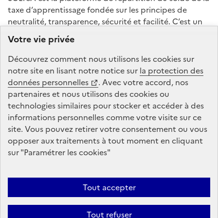
taxe d’apprentissage fondée sur les principes de
neutralité, transparence, sécurité et facilité. C’est un
service mandaté par les ministères chargés de
Votre vie privée
l’éducation et de l’enseignement supérieur. La Caisse
des Dépôts gère la plateforme de répartition du solde
Découvrez comment nous utilisons les
cookies
sur
de la taxe d’apprentissage : conception, animation,
notre site en lisant notre notice sur
la protection des
maintenance, traitements informatiques et assistance
données personnelles
. Avec votre accord, nos
technique.
partenaires et nous utilisons des
cookies
ou
technologies similaires pour stocker et accéder à des
informations personnelles comme votre visite sur ce
legifrance.gouv.fr
gouvernement.fr
site. Vous pouvez retirer votre consentement ou vous
opposer aux traitements à tout moment en cliquant
service-public.fr
data.gouv.fr
sur "Paramétrer les
cookies
"
Tout accepter
Plan du site
Conditions Générales d’Utilisation
Mentions légales
Données personnelles et cookies
Accessibilité : non conforme
Tout refuser