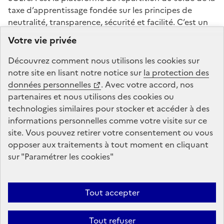
taxe d’apprentissage fondée sur les principes de
neutralité, transparence, sécurité et facilité. C’est un
service mandaté par les ministères chargés de
Votre vie privée
l’éducation et de l’enseignement supérieur. La Caisse
des Dépôts gère la plateforme de répartition du solde
Découvrez comment nous utilisons les
cookies
sur
de la taxe d’apprentissage : conception, animation,
notre site en lisant notre notice sur
la protection des
maintenance, traitements informatiques et assistance
données personnelles
. Avec votre accord, nos
technique.
partenaires et nous utilisons des
cookies
ou
technologies similaires pour stocker et accéder à des
informations personnelles comme votre visite sur ce
legifrance.gouv.fr
gouvernement.fr
site. Vous pouvez retirer votre consentement ou vous
opposer aux traitements à tout moment en cliquant
service-public.fr
data.gouv.fr
sur "Paramétrer les
cookies
"
Tout accepter
Plan du site
Conditions Générales d’Utilisation
Mentions légales
Données personnelles et cookies
Accessibilité : non conforme
Tout refuser