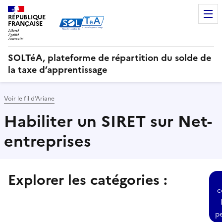
RÉPUBLIQUE
FRANÇAISE
SOLTéA, plateforme de répartition du solde de
la taxe d’apprentissage
Voir le fil d’Ariane
Habiliter un SIRET sur Net-
entreprises
Explorer les catégories :
Sélectionner une des thématiques suivantes et consulter
c
p