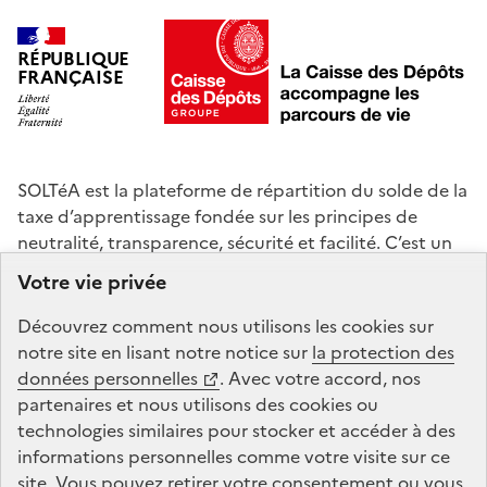
RÉPUBLIQUE
FRANÇAISE
SOLTéA est la plateforme de répartition du solde de la
taxe d’apprentissage fondée sur les principes de
neutralité, transparence, sécurité et facilité. C’est un
service mandaté par les ministères chargés de
Votre vie privée
l’éducation et de l’enseignement supérieur. La Caisse
des Dépôts gère la plateforme de répartition du solde
Découvrez comment nous utilisons les
cookies
sur
de la taxe d’apprentissage : conception, animation,
notre site en lisant notre notice sur
la protection des
maintenance, traitements informatiques et assistance
données personnelles
. Avec votre accord, nos
technique.
partenaires et nous utilisons des
cookies
ou
technologies similaires pour stocker et accéder à des
informations personnelles comme votre visite sur ce
legifrance.gouv.fr
gouvernement.fr
site. Vous pouvez retirer votre consentement ou vous