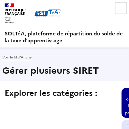
RÉPUBLIQUE
FRANÇAISE
SOLTéA, plateforme de répartition du solde de
la taxe d’apprentissage
Voir le fil d’Ariane
Gérer plusieurs SIRET
Explorer les catégories :
Sélectionner une des thématiques suivantes et consulter
c
p
F