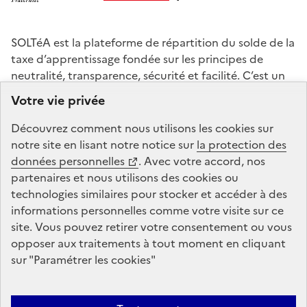
SOLTéA est la plateforme de répartition du solde de la
taxe d’apprentissage fondée sur les principes de
neutralité, transparence, sécurité et facilité. C’est un
service mandaté par les ministères chargés de
Votre vie privée
l’éducation et de l’enseignement supérieur. La Caisse
des Dépôts gère la plateforme de répartition du solde
Découvrez comment nous utilisons les
cookies
sur
de la taxe d’apprentissage : conception, animation,
notre site en lisant notre notice sur
la protection des
maintenance, traitements informatiques et assistance
données personnelles
. Avec votre accord, nos
technique.
partenaires et nous utilisons des
cookies
ou
technologies similaires pour stocker et accéder à des
informations personnelles comme votre visite sur ce
legifrance.gouv.fr
gouvernement.fr
site. Vous pouvez retirer votre consentement ou vous
opposer aux traitements à tout moment en cliquant
service-public.fr
data.gouv.fr
sur "Paramétrer les
cookies
"