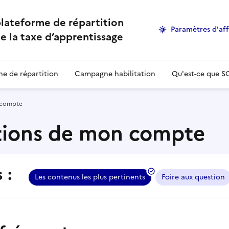
lateforme de répartition
Paramètres d'af
e la taxe d’apprentissage
e de répartition
Campagne habilitation
Qu'est-ce que S
n compte
ations de mon compte
 :
t consulter les contenus associés
Les contenus les plus pertinents
Foire aux question