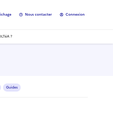
fichage
Nous contacter
Connexion
OLTéA ?
Guides