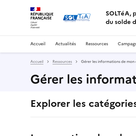
SOLTéA, p
RÉPUBLIQUE
FRANÇAISE
du solde d
Accueil
Actualités
Ressources
Campagn
Accueil
Ressources
Gérer les informations de mo
Gérer les inform
Explorer les catégories
Sélectionner une des thématiques suivantes e